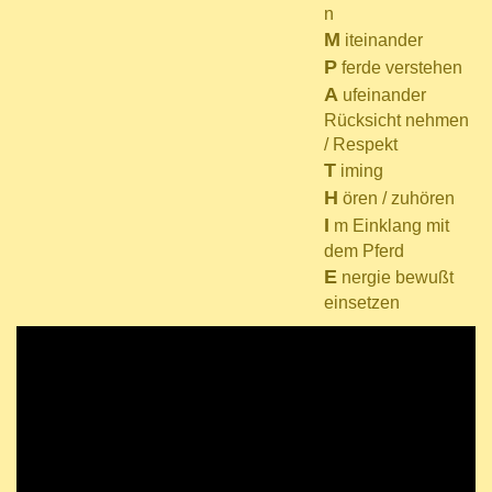
n
M
iteinander
P
ferde verstehen
A
ufeinander
Rücksicht nehmen
/ Respekt
T
iming
H
ören / zuhören
I
m Einklang mit
dem Pferd
E
nergie bewußt
einsetzen