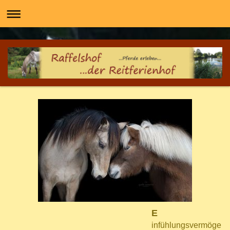
E
infühlungsvermöge