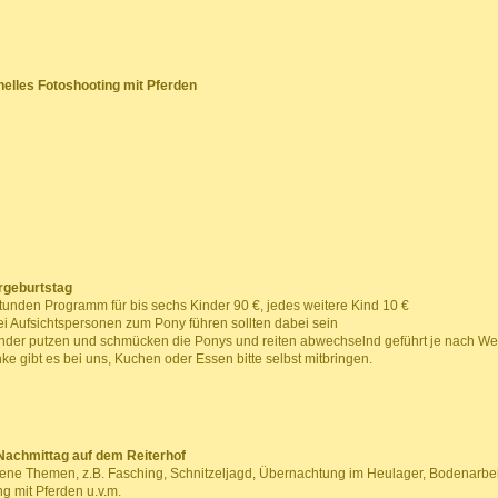
nelles Fotoshooting mit Pferden
rgeburtstag
tunden Programm für bis sechs Kinder 90 €, jedes weitere Kind 10 €
ei Aufsichtspersonen zum Pony führen sollten dabei sein
nder putzen und schmücken die Ponys und reiten abwechselnd geführt je nach Wet
ke gibt es bei uns, Kuchen oder Essen bitte selbst mitbringen.
 Nachmittag auf dem Reiterhof
ene Themen, z.B. Fasching, Schnitzeljagd, Übernachtung im Heulager, Bodenarbei
 mit Pferden u.v.m.