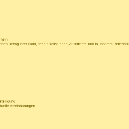
chein
einen Betrag Ihrer Wahl, der für Reitstunden, Ausritte etc. und in unserem Reiterlä
eteiligung
iduelle Vereinbarungen