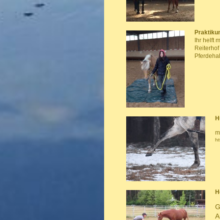
Praktiku
Ihr helft
Reiterhof
Pferdehal
H
m
ht
H
G
A