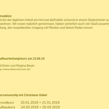
msplätze
 mit bei der täglichen Arbeit am Hof und dürft dafür umsonst in einem Gästezimme
 wohnen. Wir essen natürlich gemeinsam, haben sicherlich auch viel Spaß zusamm
tung, den respektvollen Umgang mit Pferden und fairem Reiten lernen.
ufbearbeitungskurs am 23.06.18
it Erwin und Regina Beyer
tp://www.allabouthorses.de/
orsemanship mit Christiane Göbel
rundkurs 20.01.2018 + 21.01.2018
ufbaukurs 24.03.2018 + 25.03.2018