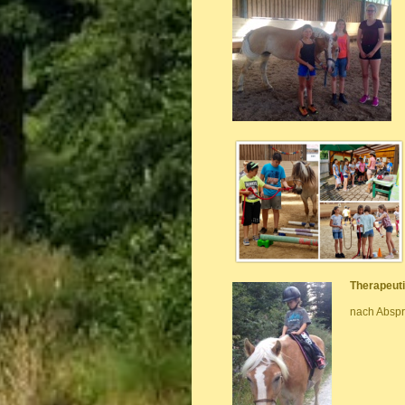
Therapeut
nach Absp