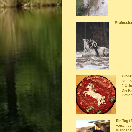
Professio
Kinde
Drei S
2-3 dr
Die Ki
Geträn
Ein Tag /
verschied
Wanderung