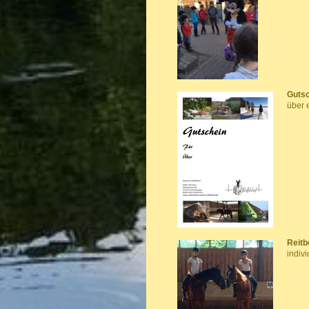
Guts
über 
Reitb
indiv